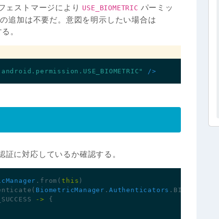
フェストマージにより
パーミッ
USE_BIOMETRIC
での追加は不要だ。意図を明示したい場合は
する。
"android.permission.USE_BIOMETRIC"
/>
認証に対応しているか確認する。
icManager
.
from
(
this
)
enticate
(
BiometricManager
.
Authenticators
.
BIOMETRIC_
_SUCCESS
->
{