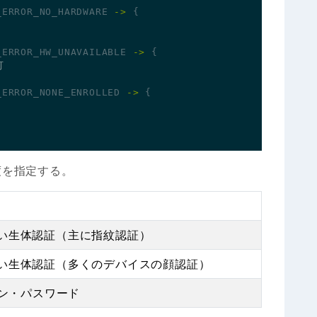
_ERROR_NO_HARDWARE
->
{
_ERROR_HW_UNAVAILABLE
->
{
_ERROR_NONE_ENROLLED
->
{
度を指定する。
 の強い生体認証（主に指紋認証）
 の弱い生体認証（多くのデバイスの顔認証）
ーン・パスワード