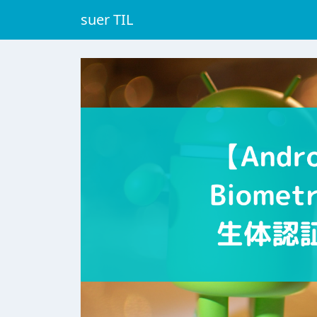
suer TIL