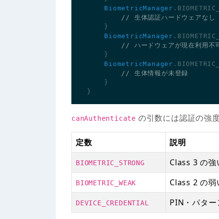
BiometricManager
.
BIOMETRIC
}
BiometricManager
.
BIOMETRIC
}
BiometricManager
.
BIOMETRIC
}
}
の引数には認証の強
canAuthenticate
定数
説明
Class 3
BIOMETRIC_STRONG
Class 2
BIOMETRIC_WEAK
PIN・パタ
DEVICE_CREDENTIAL