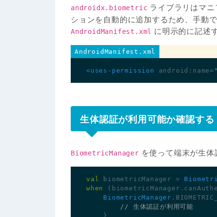
ライブラリはマニ
androidx.biometric
ションを自動的に追加するため、手動
に明示的に記述
AndroidManifest.xml
AndroidManifest.xml
<uses-permission
android:name=
生体認証が利用可能か確認する
を使って端末が生体
BiometricManager
val
biometricManager
=
Biometr
when
(
biometricManager
.
canAuth
BiometricManager
.
BIOMETRIC
}