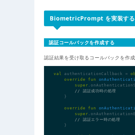
BiometricPrompt を実装する
認証コールバックを作成する
認証結果を受け取るコールバックを作
val
authenticationCallback
=
o
override
fun
onAuthenticat
super
.
onAuthentication
}
override
fun
onAuthenticat
super
.
onAuthentication
}