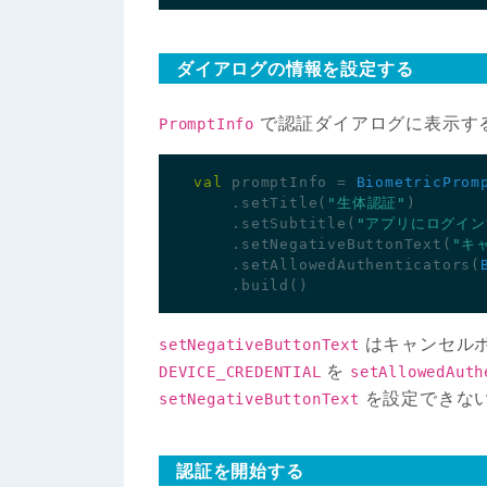
ダイアログの情報を設定する
で認証ダイアログに表示す
PromptInfo
val
promptInfo
=
BiometricProm
.
setTitle
(
"生体認証"
)
.
setSubtitle
(
"アプリにログイン
.
setNegativeButtonText
(
"キ
.
setAllowedAuthenticators
(
.
build
()
はキャンセル
setNegativeButtonText
を
DEVICE_CREDENTIAL
setAllowedAuth
を設定できな
setNegativeButtonText
認証を開始する