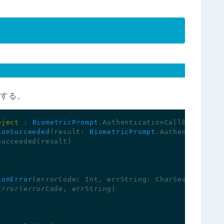
成する。
bject
: 
BiometricPrompt
.
AuthenticationCallback
()
{
ionSucceeded
(
result
:
BiometricPrompt
.
Authentication
Succeeded
(
result
)
ionError
(
errorCode
:
Int
,
errString
:
CharSequence
)
{
Error
(
errorCode
,
errString
)