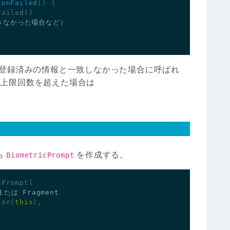
ionFailed
()
{
Failed
()
登録済みの情報と一致しなかった場合に呼ばれ
の上限回数を超えた場合は
ら
を作成する。
BiometricPrompt
cPrompt
(
tor
(
this
),