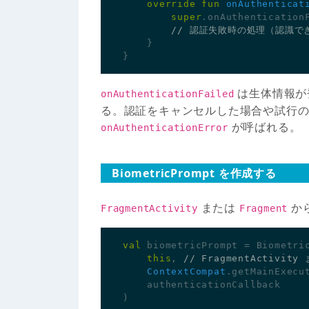
override
fun
onAuthenticat
super
.
onAuthentication
}
}
は生体情報が
onAuthenticationFailed
る。認証をキャンセルした場合や試行
が呼ばれる。
onAuthenticationError
BiometricPrompt を作成する
または
か
FragmentActivity
Fragment
val
biometricPrompt
=
Biometri
this
,
ContextCompat
.
getMainExecu
authenticationCallback
)