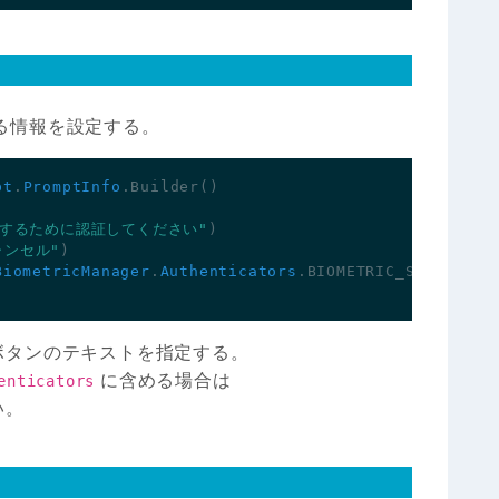
る情報を設定する。
pt
.
PromptInfo
.
Builder
()
するために認証してください"
)
ャンセル"
)
BiometricManager
.
Authenticators
.
BIOMETRIC_STRONG
)
ボタンのテキストを指定する。
に含める場合は
enticators
い。