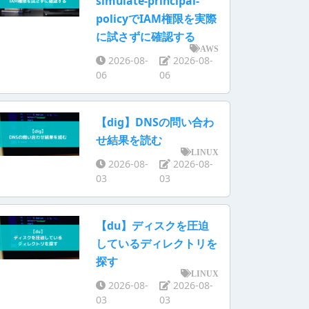
simulate-principal-
policyでIAM権限を実際
に試さずに確認する
AWS
2026-08-
2026-08-
06
06
【dig】DNSの問い合わ
せ結果を読む
LINUX
2026-08-
2026-08-
03
03
【du】ディスクを圧迫
しているディレクトリを
探す
LINUX
2026-08-
2026-08-
03
03