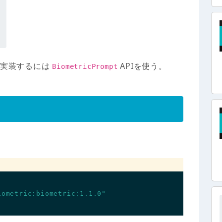
を実装するには
APIを使う。
BiometricPrompt
iometric:biometric:1.1.0"