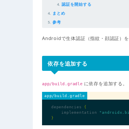
認証を開始する
まとめ
参考
Androidで生体認証（指紋・顔認証）
依存を追加する
に依存を追加する。
app/build.gradle
app/build.gradle
dependencies
{
implementation
"androidx.b
}