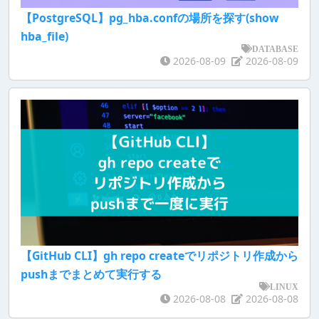
【PostgreSQL】pg_hba.confの場所を探す(show
hba_file)
DATABASE
2026-08-09
2026-08-09
【GitHub CLI】gh repo createでリポジトリ作成から
pushまでまとめて実行する
LINUX
2026-08-08
2026-08-08