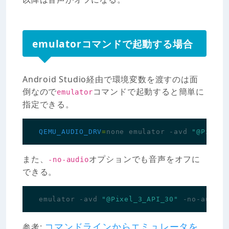
emulatorコマンドで起動する場合
Android Studio経由で環境変数を渡すのは面
倒なので
コマンドで起動すると簡単に
emulator
指定できる。
QEMU_AUDIO_DRV
=
none emulator -avd 
"@Pixel_
また、
オプションでも音声をオフに
-no-audio
できる。
emulator -avd 
"@Pixel_3_API_30"
コマンドラインからエミュレータを
参考: