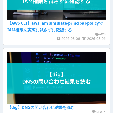
【AWS CLI】aws iam simulate-principal-policyで
IAM権限を実際に試さずに確認する
AWS
2026-08-06
2026-08-06
【dig】DNSの問い合わせ結果を読む
LINUX