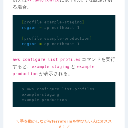
~/.aws/config
る場合。
[
profile example-staging
]
region
=
[
profile example-production
]
region
=
コマンドを実行
aws configure list-profiles
すると、
と
example-staging
example-
が表示される。
production
＼手を動かしながらTerraformを学びたい人にオスス
メ！／