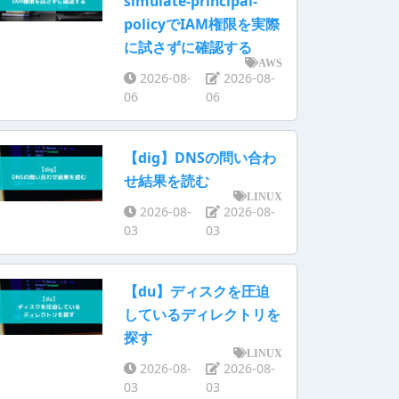
simulate-principal-
policyでIAM権限を実際
に試さずに確認する
AWS
2026-08-
2026-08-
06
06
【dig】DNSの問い合わ
せ結果を読む
LINUX
2026-08-
2026-08-
03
03
【du】ディスクを圧迫
しているディレクトリを
探す
LINUX
2026-08-
2026-08-
03
03