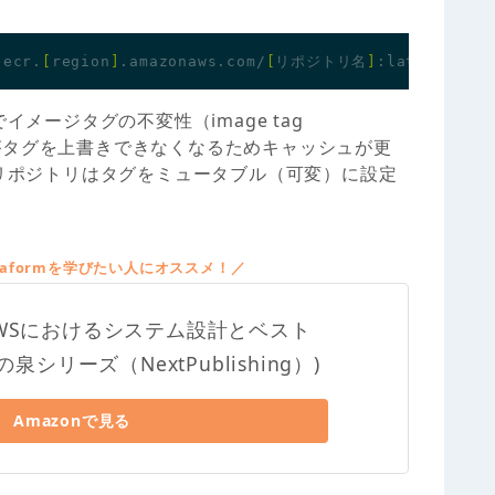
.ecr.
[
region
]
.amazonaws.com/
[
リポジトリ名
]
トリでイメージタグの不変性（image tag
ECRがタグを上書きできなくなるためキャッシュが更
cacheリポジトリはタグをミュータブル（可変）に設定
raformを学びたい人にオススメ！／
m AWSにおけるシステム設計とベスト
シリーズ（NextPublishing）)
Amazonで見る