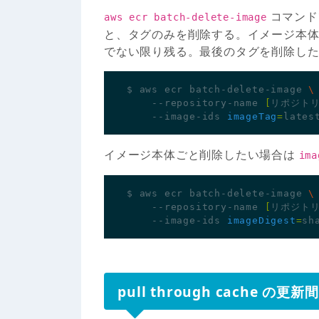
コマン
aws ecr batch-delete-image
と、タグのみを削除する。イメージ本
でない限り残る。最後のタグを削除し
$ aws ecr batch-delete-image 
    --repository-name 
[
リポジト
    --image-ids 
imageTag
=
イメージ本体ごと削除したい場合は
ima
$ aws ecr batch-delete-image 
    --repository-name 
[
リポジト
    --image-ids 
imageDigest
=
sh
pull through cache の更新