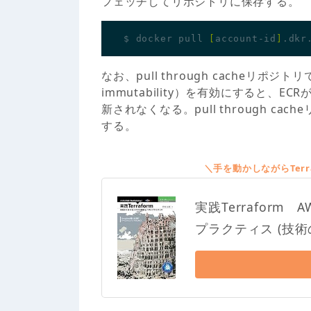
フェッチしてリポジトリに保存する。
$ docker pull 
[
account-id
]
.dkr
なお、pull through cacheリポジ
immutability）を有効にすると、
新されなくなる。pull through 
する。
＼手を動かしながらTer
実践Terrafor
プラクティス (技術の泉