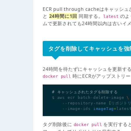
ECR pull through cache
と
24時間に1回
同期する。
のよ
latest
ムで更新されても24時間以内は古いイ
タグを削除してキャッシュを強
24時間を待たずにキャッシュを更新す
時にECRがアップストリ
docker pull
# キャッシュされたタグを削除する
$ aws ecr batch-delete-image 
    --repository-name 
[
リポジト
    --image-ids 
imageTag
=
タグ削除後に
を実行すると
docker pull