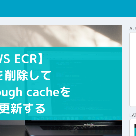
AU
LA