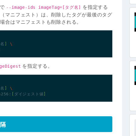
ドで
を指定する
--image-ids imageTag=[タグ名]
体（マニフェスト）は、削除したタグが最後のタグ
た場合はマニフェストも削除される。
リ名
]
を指定する。
geDigest
リ名
]
a256:
[
ダイジェスト値
]
間隔