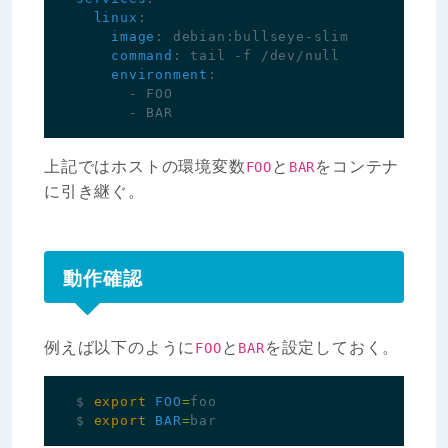
linux
:
image
:
debian:bullseye-slim
command
:
tail -f /dev/null
environment
:
- 
FOO
- 
BAR
上記ではホストの環境変数
と
をコンテナ
FOO
BAR
に引き継ぐ。
動作確認
例えば以下のように
と
を設定しておく。
FOO
BAR
$ 
export
FOO
=
$ 
export
BAR
=