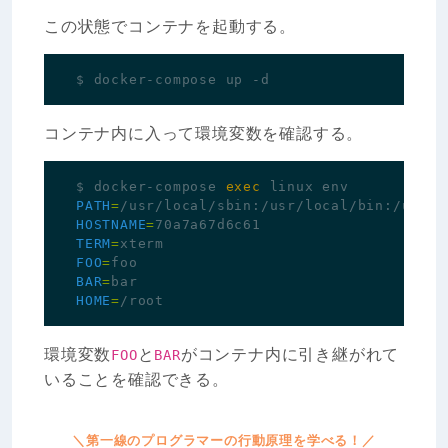
この状態でコンテナを起動する。
コンテナ内に入って環境変数を確認する。
$ docker-compose 
exec
PATH
=
HOSTNAME
=
TERM
=
FOO
=
BAR
=
HOME
=
環境変数
と
がコンテナ内に引き継がれて
FOO
BAR
いることを確認できる。
＼第一線のプログラマーの行動原理を学べる！／