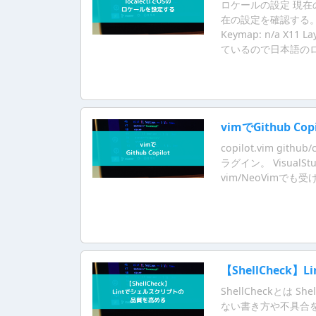
ロケールの設定 現在の設定の確
在の設定を確認する。 $ loc
Keymap: n/a X11 
ているので日本語の
vimでGithub Copi
copilot.vim gith
ラグイン。 VisualSt
vim/NeoVimで
【ShellChec
ShellCheckとは 
ない書き方や不具合を引