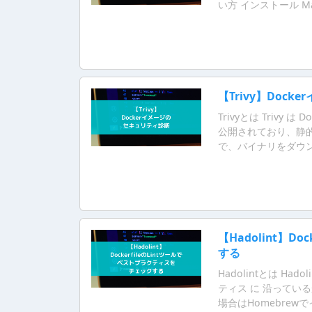
い方 インストール M
【Trivy】Doc
Trivyとは Triv
公開されており、静
で、バイナリをダウ
【Hadolint】D
する
Hadolintとは Hado
ティス に 沿っている
場合はHomebrew