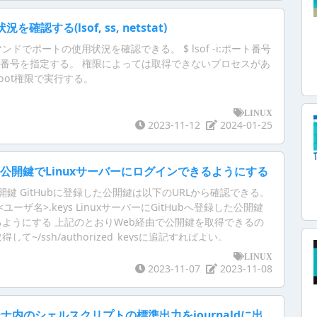
認する(lsof, ss, netstat)
fコマンドでポートの使用状況を確認できる。 $ lsof -i:ポート番号
ト番号を指定する。 権限によっては取得できないプロセスがあ
oot権限で実行する。
LINUX
2023-11-12
2024-01-25
した公開鍵でLinuxサーバーにログインできるようにする
公開鍵 GitHubに登録した公開鍵は以下のURLから確認できる。
.com/<ユーザ名>.keys LinuxサーバーにGitHubへ登録した公開鍵
るようにする 上記のとおりWeb経由で公開鍵を取得できるの
して~/ssh/authorized_keysに追記すればよい。
LINUX
2023-11-07
2023-11-08
テナ内のシェルスクリプトの標準出力をjournaldに出