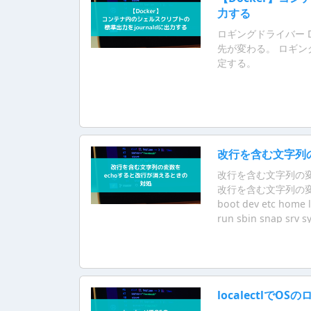
力する
ロギングドライバー 
先が変わる。 ロギングド
定する。
改行を含む文字列
改行を含む文字列の変
改行を含む文字列の変数を
boot dev etc home l
run sbin snap 
ので、FOOには改行
えで$FOOをech
localectlでO