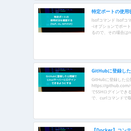
特定ポートの使用状況を確
lsofコマンド lso
-iオプションでポー
るので、その場合はr
GitHubに登録
GitHubに登録した
https://github
でSSHログインでき
で、curlコマンドで取得
【Docker】コン