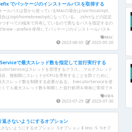
--prefix でパッケージのインストールパスを取得する
トールパスは昔から使っているMacの場合は/usr/local/opt、
は/opt/homebrew/optになっている。 .zshrcなどの設定
つつすべての端末で共有しているので異なるパスを指定するの
brew --prefixを使用してパッケージのインストールパスを
と便利。
MAC
2023-08-05
2025-05-20
utorServiceで最大スレッド数を指定して並行実行する
ce ExecutorServiceはスレッドを管理するクラス。 マルチスレッド
場合、無制限にスレッドがCPUを専有することを防ぐために、
スレッド数を制限する必要がある。 ExecutorServiceを使
なくても最大スレッド数を制限した並行処理を簡単に実現でき
JAVA
2023-07-29
2023-07-30
折り返さないようにするオプション
さないようにするオプション -Sオプション $ less -S -Sオプ