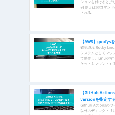
ションを付けると折り
例 例えばpsコマンド
される。
【AWS】goofy
確認環境 Rocky Linux
システムとしてマウン
て動作し、Linuxやm
ケットをマウントす
扱える。 そのため、
【GitHub Acti
versionを指定す
Github Actio
以外のディレクトリに設