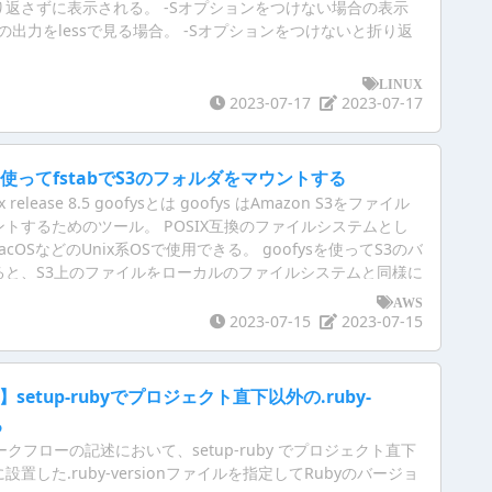
返さずに表示される。 -Sオプションをつけない場合の表示
の出力をlessで見る場合。 -Sオプションをつけないと折り返
LINUX
2023-07-17
2023-07-17
sを使ってfstabでS3のフォルダをマウントする
 release 8.5 goofysとは goofys はAmazon S3をファイル
トするためのツール。 POSIX互換のファイルシステムとし
acOSなどのUnix系OSで使用できる。 goofysを使ってS3のバ
ると、S3上のファイルをローカルのファイルシステムと同様に
LinuxのコマンドでS3上のファイルを直接操作できる。
AWS
2023-07-15
2023-07-15
ons】setup-rubyでプロジェクト直下以外の.ruby-
る
nsのワークフローの記述において、setup-ruby でプロジェクト直下
置した.ruby-versionファイルを指定してRubyのバージョ