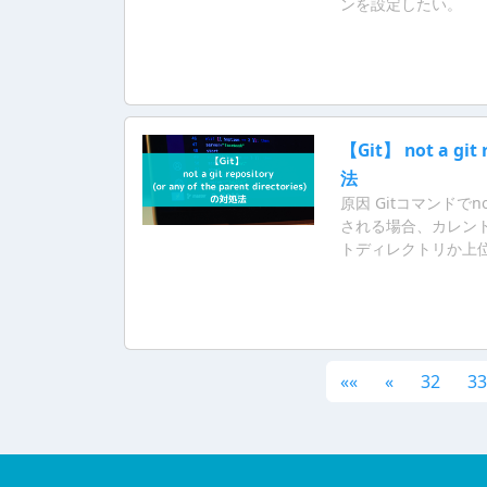
ンを設定したい。
【Git】 not a git 
法
原因 Gitコマンドでnot a g
される場合、カレント
トディレクトリか上位
««
«
32
33