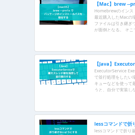
【Mac】brew 
Homebrewのインス
最近購入したMacの場合
ファイルは引き継ぎ
が面倒となる。 そこで
取得するようにする
【Java】Exec
ExecutorServi
で並行処理をしたい
キューなどを使って最大
うと、自分で実装し
る。
lessコマンドで
lessコマンドで折り返