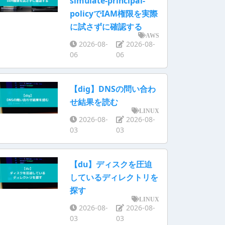
simulate-principal-
policyでIAM権限を実際
に試さずに確認する
AWS
2026-08-
2026-08-
06
06
【dig】DNSの問い合わ
せ結果を読む
LINUX
2026-08-
2026-08-
03
03
【du】ディスクを圧迫
しているディレクトリを
探す
LINUX
2026-08-
2026-08-
03
03