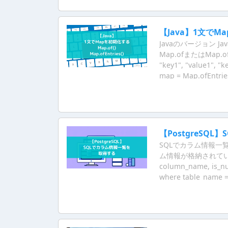
【Java】1文でMapを
Javaのバージョン Ja
Map.ofまたはMap.ofE
"key1", "value1", "k
map = Map.ofEntries
"value2"), Map.ent
下のように記述でき
【PostgreSQ
SQLでカラム情報一覧を取
ム情報が格納されているので
column_name, is_nu
where table_name
得する方法は以下を参照