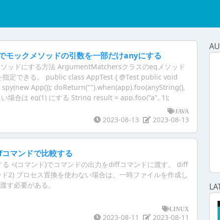
AU
itoでモックメソッドの引数を一部だけanyにする
ッドにする方法 ArgumentMatchersクラスのeqメソッド
。 public class AppTest { @Test public void
 spy(new App()); doReturn("").when(app).foo(anyString(),
場合は eq(1) にする String result = app.foo("a", 1);
, is("")); } } Mockitoでのモックメソッド Mockitoでは
JAVA
).when(モックオブジェクト).メソッド名(引数)でモックメソッド
2023-08-13
2023-08-13
ffコマンドで比較する
 <(コマンド)でコマンドの出力をdiffコマンドに渡す。 diff
コマンド2) プロセス置換を使わない場合は、一時ファイルを作成し
ドに渡す必要がある。
LA
LINUX
2023-08-11
2023-08-11