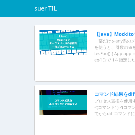
suer TIL
【Java】Mock
一部だけをany系のメソ
を使うと、引数の値を指定できる
tesFoo() { App app =
eq(1)); // 1を指定したい
assertThat(result
doReturn(戻り値
を作成する。
コマンド結果をdi
プロセス置換を使用する
<(コマンド1) <(
てからdiffコマン