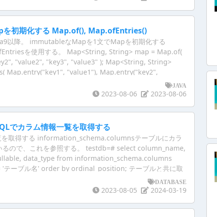
初期化する Map.of(), Map.ofEntries()
va9以降。 immutableなMapを1文でMapを初期化する
ntriesを使用する。 Map<String, String> map = Map.of(
ey2", "value2", "key3", "value3" ); Map<String, String>
( Map.entry("key1", "value1"), Map.entry("key2",
ry("key3", "value3") ); entryメソッドをstatic importすれば以
JAVA
る。
2023-08-06
2023-08-06
L】SQLでカラム情報一覧を取得する
得する information_schema.columnsテーブルにカラ
、これを参照する。 testdb=# select column_name,
llable, data_type from information_schema.columns
 = 'テーブル名' order by ordinal_position; テーブルと共に取
。 » 【PostgreSQL】SQLでテーブル一覧を取得する
DATABASE
2023-08-05
2024-03-19