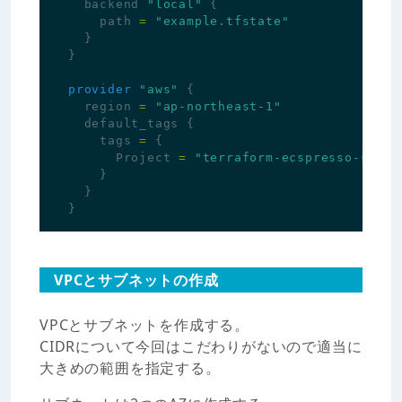
backend
"local"
{
path
=
"example.tfstate"
}
}
provider
"aws"
{
region
=
"ap-northeast-1"
default_tags
{
tags
=
{
Project
=
"terraform-ecspresso-sampl
}
}
}
VPCとサブネットの作成
VPCとサブネットを作成する。
CIDRについて今回はこだわりがないので適当に
大きめの範囲を指定する。