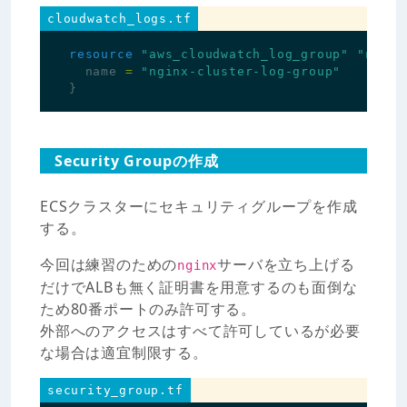
cloudwatch_logs.tf
resource
"aws_cloudwatch_log_group"
"nginx
name
=
"nginx-cluster-log-group"
}
Security Groupの作成
ECSクラスターにセキュリティグループを作成
する。
今回は練習のための
サーバを立ち上げる
nginx
だけでALBも無く証明書を用意するのも面倒な
ため80番ポートのみ許可する。
外部へのアクセスはすべて許可しているが必要
な場合は適宜制限する。
security_group.tf