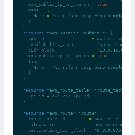
map_public_ip_on_launch
=
true
tags
=
{
Name
=
"terraform-ecspresso-sample-a"
}
}
resource
"aws_subnet"
"subnet_c"
{
vpc_id
=
aws_vpc
.
vpc
.
id
availability_zone
=
"ap-northeast-
cidr_block
=
"10.0.16.0/20"
map_public_ip_on_launch
=
true
tags
=
{
Name
=
"terraform-ecspresso-sample-c"
}
}
resource
"aws_route_table"
"route_table"
{
vpc_id
=
aws_vpc
.
vpc
.
id
}
resource
"aws_route"
"route"
{
route_table_id
=
aws_route_table
gateway_id
=
aws_internet_ga
destination_cidr_block
=
"0.0.0.0/0"