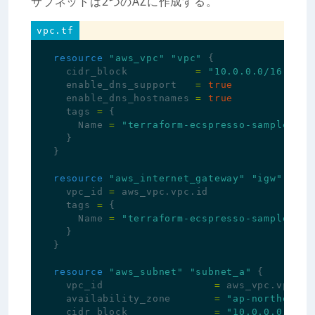
サブネットは2つのAZに作成する。
vpc.tf
resource
"aws_vpc"
"vpc"
{
cidr_block
=
"10.0.0.0/16"
enable_dns_support
=
true
enable_dns_hostnames
=
true
tags
=
{
Name
=
"terraform-ecspresso-sample"
}
}
resource
"aws_internet_gateway"
"igw"
{
vpc_id
=
aws_vpc
.
vpc
.
id
tags
=
{
Name
=
"terraform-ecspresso-sample"
}
}
resource
"aws_subnet"
"subnet_a"
{
vpc_id
=
aws_vpc
.
vpc
.
id
availability_zone
=
"ap-northeast-
cidr_block
=
"10.0.0.0/20"