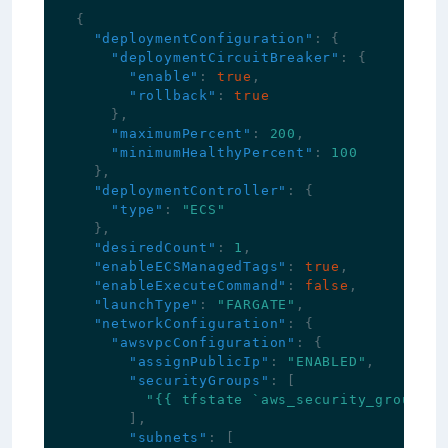
{
"deploymentConfiguration"
:
{
"deploymentCircuitBreaker"
:
{
"enable"
:
true
,
"rollback"
:
true
},
"maximumPercent"
:
200
,
"minimumHealthyPercent"
:
100
},
"deploymentController"
:
{
"type"
:
"ECS"
},
"desiredCount"
:
1
,
"enableECSManagedTags"
:
true
,
"enableExecuteCommand"
:
false
,
"launchType"
:
"FARGATE"
,
"networkConfiguration"
:
{
"awsvpcConfiguration"
:
{
"assignPublicIp"
:
"ENABLED"
,
"securityGroups"
:
[
"{{ tfstate `aws_security_group.se
],
"subnets"
:
[