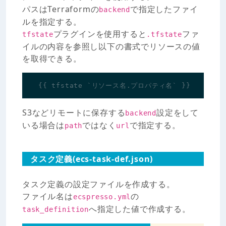
パスはTerraformの
で指定したファイ
backend
ルを指定する。
プラグインを使用すると
ファ
tfstate
.tfstate
イルの内容を参照し以下の書式でリソースの値
を取得できる。
{{
tfstate `リソース名.プロパティ名` }}
S3などリモートに保存する
設定をして
backend
いる場合は
ではなく
で指定する。
path
url
タスク定義(ecs-task-def.json)
タスク定義の設定ファイルを作成する。
ファイル名は
の
ecspresso.yml
へ指定した値で作成する。
task_definition