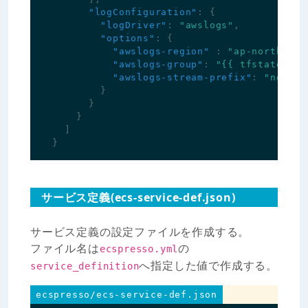
"logConfiguration"
:
{
"logDriver"
:
"awslogs"
,
"options"
:
{
"awslogs-region"
:
"ap-northeast
"awslogs-group"
:
"{{ tfstate `aw
"awslogs-stream-prefix"
:
"nginx-
}
}
}
]
}
サービス定義(ecs-service-def.json)
サービス定義の設定ファイルを作成する。
ファイル名は
の
ecspresso.yml
へ指定した値で作成する。
service_definition
ecspresso/ecs-service-def.json