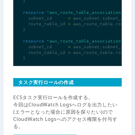
}
resource
"aws_route_table_association"
"ro
subnet_id
=
aws_subnet
.
subnet_a
.
id
route_table_id
=
aws_route_table
.
route_t
}
resource
"aws_route_table_association"
"ro
subnet_id
=
aws_subnet
.
subnet_c
.
id
route_table_id
=
aws_route_table
.
route_t
}
タスク実行ロールの作成
ECSタスク実行ロールを作成する。
今回はCloudWatch Logsへログを出力したい
(エラーとなった場合に原因を探りたい)ので
CloudWatch Logsへのアクセス権限を付与す
る。