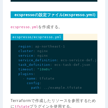
ecspressoの設定ファイル(ecspresso.yml)
を作成する。
ecspresso.yml
ecspresso/ecspresso.yml
region
:
ap-northeast-1
cluster
:
nginx
service
:
nginx
service_definition
:
ecs-service-def.json
task_definition
:
ecs-task-def.json
timeout
:
"10m0s"
plugins
:
- 
name
:
tfstate
config
:
path
:
../example.tfstate
Terraformで作成したリソースを参照するため
に
プラグインを使用する。
tfstate