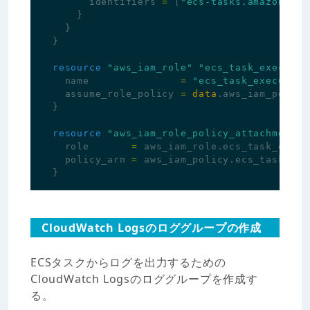
identifiers
=
[
"ecs-tasks.amazonaws.
}
}
}
resource
"aws_iam_role"
"ecs_task_executio
name
=
"ecs_task_execution
assume_role_policy
=
data
.
aws_iam_policy
}
resource
"aws_iam_role_policy_attachment"
role
=
aws_iam_role
.
ecs_task_execu
policy_arn
=
aws_iam_policy
.
ecs_task_exe
}
CloudWatch Logsのロググループの作成
ECSタスクからログを出力するための
CloudWatch Logsのロググループを作成す
る。