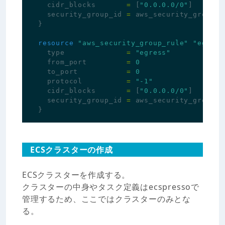
cidr_blocks
=
[
"0.0.0.0/0"
]
security_group_id
=
aws_security_group
.
s
}
resource
"aws_security_group_rule"
"egress
type
=
"egress"
from_port
=
0
to_port
=
0
protocol
=
"-1"
cidr_blocks
=
[
"0.0.0.0/0"
]
security_group_id
=
aws_security_group
.
s
}
ECSクラスターの作成
ECSクラスターを作成する。
クラスターの中身やタスク定義はecspressoで
管理するため、ここではクラスターのみとな
る。