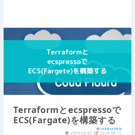
Terraformとecspressoで
ECS(Fargate)を構築する
TERRAFORM
2024-06-09
2024-06-15