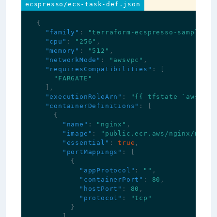
ecspresso/ecs-task-def.json
{
"family"
:
"terraform-ecspresso-sample"
,
"cpu"
:
"256"
,
"memory"
:
"512"
,
"networkMode"
:
"awsvpc"
,
"requiresCompatibilities"
:
[
"FARGATE"
],
"executionRoleArn"
:
"{{ tfstate `aws_iam
"containerDefinitions"
:
[
{
"name"
:
"nginx"
,
"image"
:
"public.ecr.aws/nginx/nginx
"essential"
:
true
,
"portMappings"
:
[
{
"appProtocol"
:
""
,
"containerPort"
:
80
,
"hostPort"
:
80
,
"protocol"
:
"tcp"
}
],