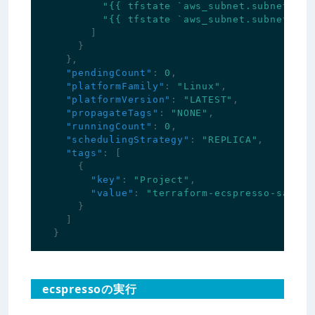
"{{ tfstate `aws_subnet.subnet_a.i
"{{ tfstate `aws_subnet.subnet_c.i
]
}
},
"pendingCount"
:
0
,
"platformFamily"
:
"Linux"
,
"platformVersion"
:
"LATEST"
,
"propagateTags"
:
"NONE"
,
"runningCount"
:
0
,
"schedulingStrategy"
:
"REPLICA"
,
"tags"
:
[
{
"key"
:
"Project"
,
"value"
:
"terraform-ecspresso-sample
}
]
}
ecspressoの実行