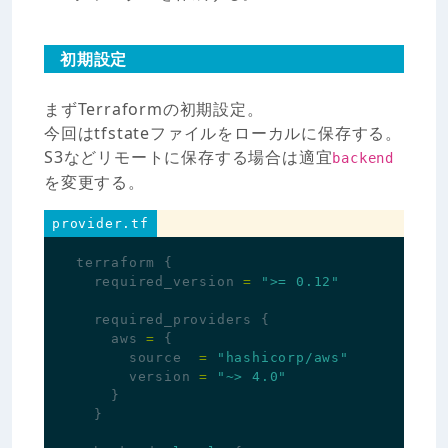
初期設定
まずTerraformの初期設定。
今回はtfstateファイルをローカルに保存する。
S3などリモートに保存する場合は適宜
backend
を変更する。
provider.tf
terraform
{
required_version
=
">= 0.12"
required_providers
{
aws
=
{
source
=
"hashicorp/aws"
version
=
"~> 4.0"
}
}