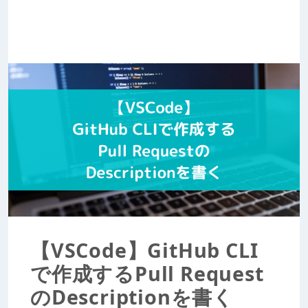
【VSCode】GitHub CLI
で作成するPull Request
のDescriptionを書く