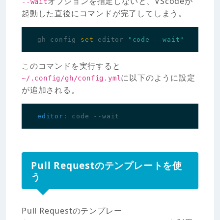
オプションを指定しないと、VScodeが
--wait
起動した直後にコマンドが完了してしまう。
gh config 
set
 editor 
"code --wait"
このコマンドを実行すると
に以下のように設定
~/.config/gh/config.yml
が追加される。
editor
:
code --wait
Pull Requestのテンプレートを使
う
Pull Requestのテンプレー