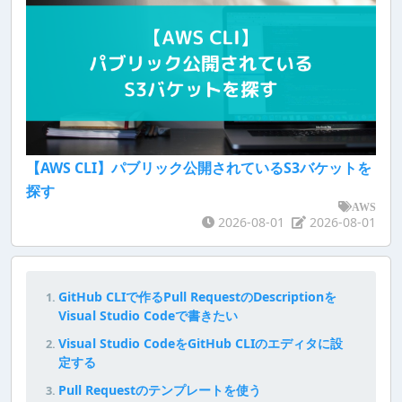
【AWS CLI】パブリック公開されているS3バケットを
探す
AWS
2026-08-01
2026-08-01
GitHub CLIで作るPull RequestのDescriptionを
Visual Studio Codeで書きたい
Visual Studio CodeをGitHub CLIのエディタに設
定する
Pull Requestのテンプレートを使う