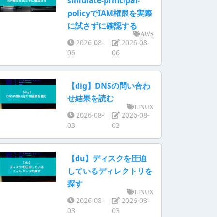
simulate-principal-
policyでIAM権限を実際
に試さずに確認する
AWS
2026-08-
2026-08-
06
06
【dig】DNSの問い合わ
せ結果を読む
LINUX
2026-08-
2026-08-
03
03
【du】ディスクを圧迫
しているディレクトリを
探す
LINUX
2026-08-
2026-08-
03
03